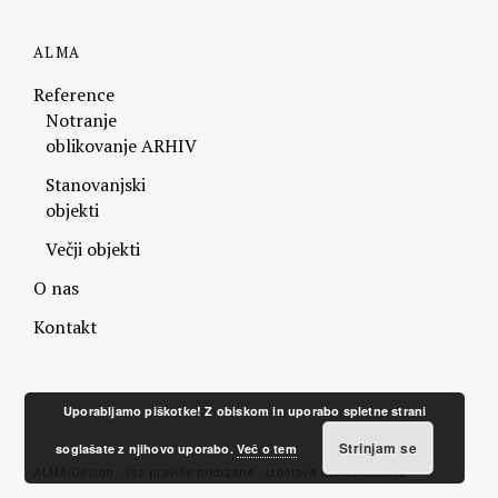
ALMA
Reference
Notranje
oblikovanje ARHIV
Stanovanjski
objekti
Večji objekti
O nas
Kontakt
Uporabljamo piškotke! Z obiskom in uporabo spletne strani
Strinjam se
soglašate z njihovo uporabo.
Več o tem
ALMAiDesign - vse pravice pridržane - Izdelava
nanostudio.eu