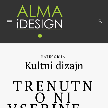
Skip
to
content
ope
sea
for
Neusahljiv vir idej za dvig kakovosti bivanja
KATEGORIJA:
Kultni dizajn
TRENUTN
O NI