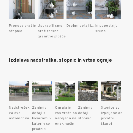
Prenova vrat in
Uporabili smo
Drobni detajli,…
ki popestrijo
stopnic
protizdrsne
sivino
granitne plošče
Izdelava nadstreška, stopnic in vrtne ograje
Nadstrešek
Zanimiv
Ograja in
Zanimiv
Stonice so
za dva
detajl s
vsa vrata so
detajl
izpeljane ob
avtomobila
košarami v
narejena na
stopnic
prvotni
katerih so
enak način
škarpi
prodniki