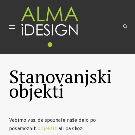
Skip
to
content
ope
sea
for
Neusahljiv vir idej za dvig kakovosti bivanja
Stanovanjski
objekti
Vabimo vas, da spoznate naše delo po
posameznih
objektih
ali pa skozi