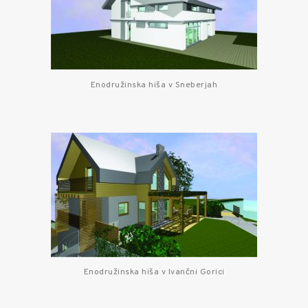
Enodružinska hiša v Sneberjah
Enodružinska hiša v Ivančni Gorici