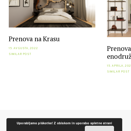
Prenova na Krasu
Prenova 
15. AVGUSTA, 2022
enodruž
SIMILAR POST
15. APRILA, 20
SIMILAR POST
Uporabljamo piškotke! Z obiskom in uporabo spletne strani