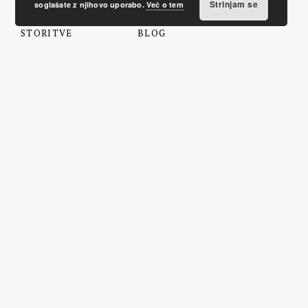
Strinjam se
soglašate z njihovo uporabo.
Več o tem
STORITVE
BLOG
Notranje oblikovanje
Zadnji blogi
Arhitektura
Bivanje
Dekoracija
DIY
Oprema
Stil
Vrt
ALMA svetuje
Prostori
Božič
Prenova