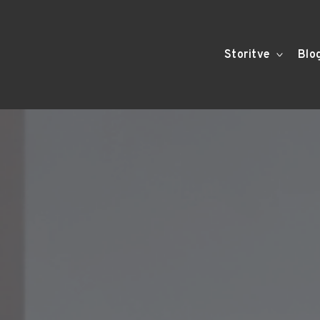
Storitve
toggle
Blo
child
menu