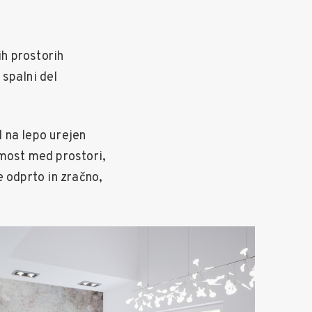
ih prostorih
spalni del
 na lepo urejen
 most med prostori,
e odprto in zračno,