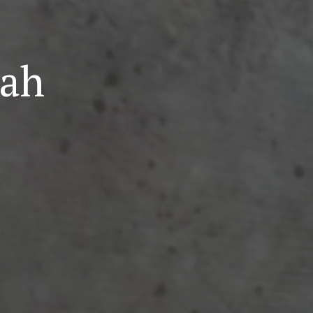
a
cah