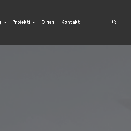
open
g
toggle
Projekti
toggle
O nas
Kontakt
child
child
menu
menu
search
form