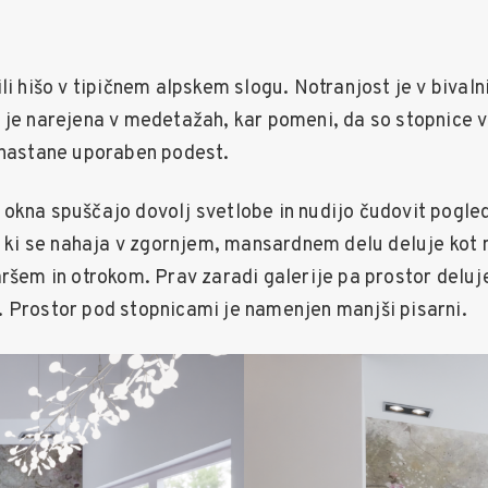
li hišo v tipičnem alpskem slogu. Notranjost je v bivaln
 je narejena v medetažah, kar pomeni, da so stopnice v 
 nastane uporaben podest.
okna spuščajo dovolj svetlobe in nudijo čudovit pogled
t, ki se nahaja v zgornjem, mansardnem delu deluje kot
ršem in otrokom. Prav zaradi galerije pa prostor deluj
 Prostor pod stopnicami je namenjen manjši pisarni.